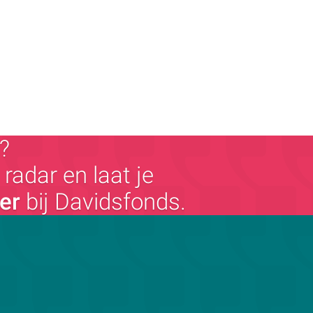
?
radar en laat je
ger
bij Davidsfonds.