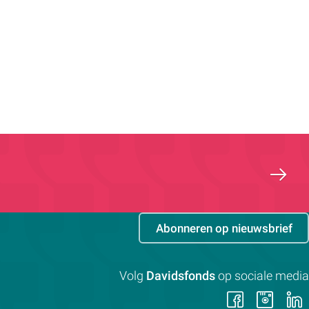
Abonneren op nieuwsbrief
Volg
Davidsfonds
op sociale media
Volg
Vol