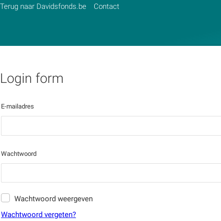
Terug naar Davidsfonds.be
Contact
Login form
Zoek:
E-mailadres
Zoeken
Wachtwoord
Wachtwoord weergeven
Wachtwoord vergeten?