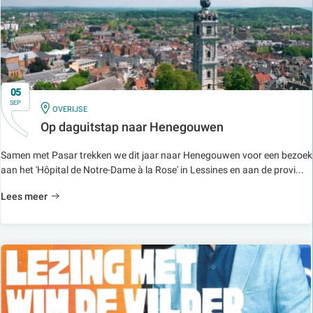
05
SEP
IN
OVERIJSE
Op daguitstap naar Henegouwen
Samen met Pasar trekken we dit jaar naar Henegouwen voor een bezoek
aan het 'Hôpital de Notre-Dame à la Rose' in Lessines en aan de provi...
Lees meer