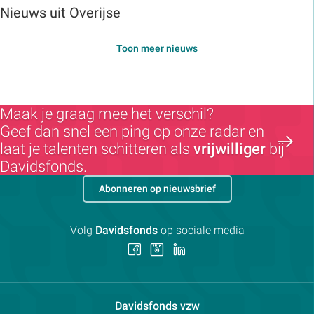
Nieuws uit Overijse
Toon meer nieuws
Maak je graag mee het verschil?
Geef dan snel een ping op onze radar en
laat je talenten schitteren als
vrijwilliger
bij
Davidsfonds.
Abonneren op nieuwsbrief
Volg
Davidsfonds
op sociale media
Volg
Volg
Volg
ons
ons
ons
op
op
op
Facebook
Instagram
LinkedIn
Contactpersoon:
Davidsfonds vzw